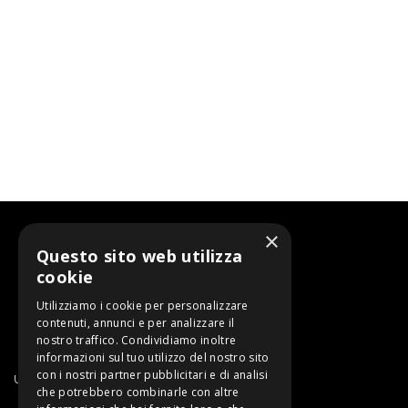
×
Questo sito web utilizza
cookie
Utilizziamo i cookie per personalizzare
contenuti, annunci e per analizzare il
nostro traffico. Condividiamo inoltre
informazioni sul tuo utilizzo del nostro sito
con i nostri partner pubblicitari e di analisi
Un progetto di SARDEGNA RICERCHE
che potrebbero combinarle con altre