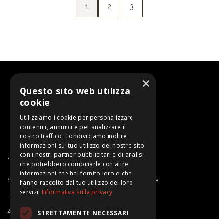
1
2
3
×
Questo sito web utilizza
cookie
Utilizziamo i cookie per personalizzare
contenuti, annunci e per analizzare il
nostro traffico. Condividiamo inoltre
informazioni sul tuo utilizzo del nostro sito
con i nostri partner pubblicitari e di analisi
Un progetto di SARDEGNA RICERCHE
che potrebbero combinarle con altre
informazioni che hai fornito loro o che
Sardegna Ricerche | Sportello Proprietà Intellettuale
hanno raccolto dal tuo utilizzo dei loro
servizi.
Informativa sulla privacy
E-mail: ipdesk@sardegnaricerche.it
2025 Sardegna Ricerche
STRETTAMENTE NECESSARI