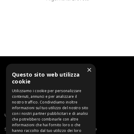
×
Questo sito web utilizza
cookie
Utilizziamo i cookie per personalizzare
contenuti, annunci e per analizzare il
nostro traffico. Condividiamo inoltre
informazioni sul tuo utilizzo del nostro sito
con i nostri partner pubblicitari e di analisi
Un progetto di SARDEGNA RICERCHE
che potrebbero combinarle con altre
informazioni che hai fornito loro o che
Sardegna Ricerche | Sportello Proprietà Intellettuale
hanno raccolto dal tuo utilizzo dei loro