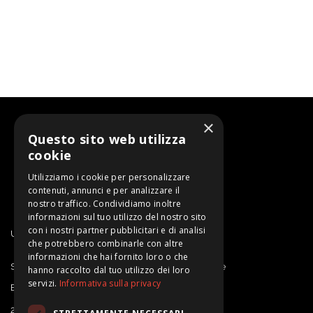
×
Questo sito web utilizza
cookie
Utilizziamo i cookie per personalizzare
contenuti, annunci e per analizzare il
nostro traffico. Condividiamo inoltre
informazioni sul tuo utilizzo del nostro sito
con i nostri partner pubblicitari e di analisi
Un progetto di SARDEGNA RICERCHE
che potrebbero combinarle con altre
informazioni che hai fornito loro o che
Sardegna Ricerche | Sportello Proprietà Intellettuale
hanno raccolto dal tuo utilizzo dei loro
servizi.
Informativa sulla privacy
E-mail: ipdesk@sardegnaricerche.it
2025 Sardegna Ricerche